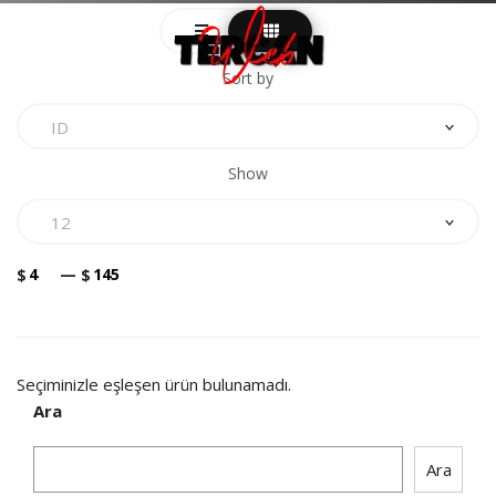
Sort by
ID
Show
12
$
—
$
Seçiminizle eşleşen ürün bulunamadı.
Ara
Ara