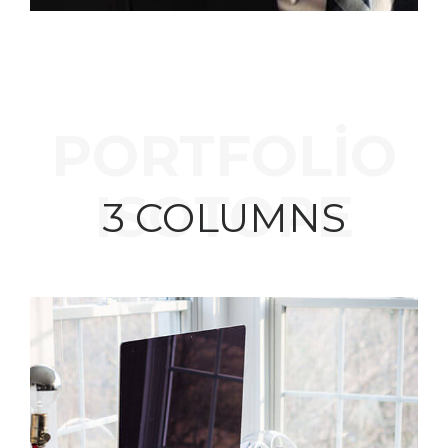
PORTFOLIO
ISOTOPE
3 COLUMNS