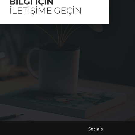
BILGI IÇIN
ILETIŞIME GEÇIN
Socials