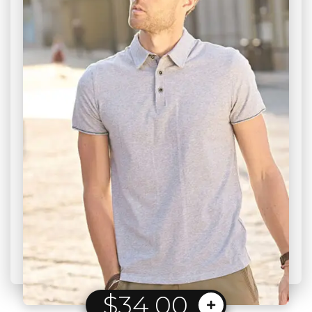
35.00
$
$
120.00
20.00
$
$
98.00
26.00
$
$
34.00