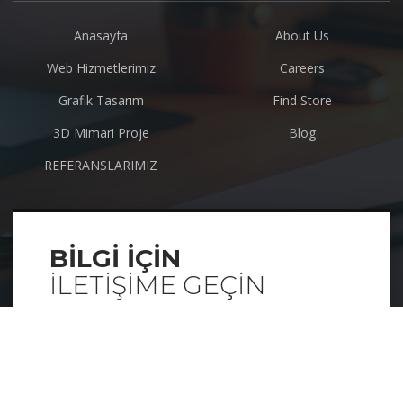
Anasayfa
About Us
Web Hizmetlerimiz
Careers
Grafik Tasarım
Find Store
3D Mimari Proje
Blog
REFERANSLARIMIZ
BILGI IÇIN
ILETIŞIME GEÇIN
Copyright © 2023 Tercan Web
Socials