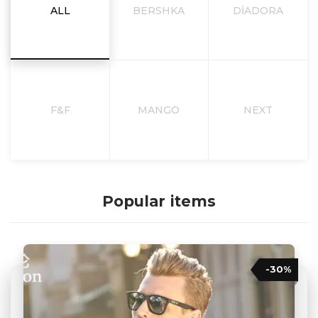
ALL
BERSHKA
DIADORA
F&F
MANGO
NEXT
Popular items
-30%
-20%
ECO